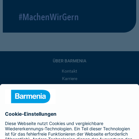
#MachenWirGern
ÜBER BARMENIA
Kontakt
Karriere
Presse
Unternehmen
Anfahrt
Affiliate-Partner werden
Barmenia ist Teil der BarmeniaGothaer
BELIEBTE SEITEN