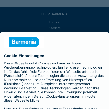
ÜBER BARMENIA
Kontakt
Karriere
Presse
Unternehmen
Anfahrt
Affiliate-Partner werden
Barmenia ist Teil der BarmeniaGothaer
BELIEBTE SEITEN
Kranken-Zusatzversicherung
Tierversicherungen
Haftpflichtversicherung
Hausratversicherung
SERVICE