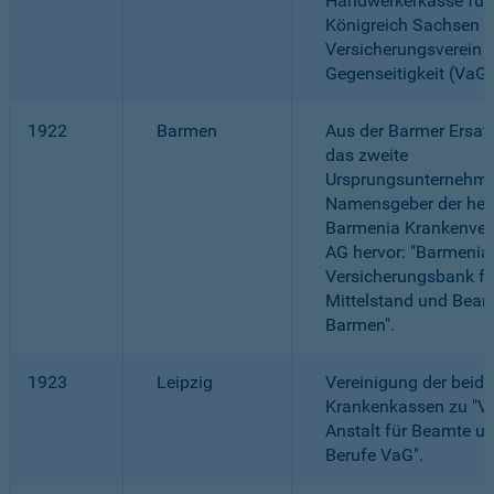
Handwerkerkasse für
Königreich Sachsen -
Versicherungsverein 
Gegenseitigkeit (VaG)
1922
Barmen
Aus der Barmer Ersat
das zweite
Ursprungsunternehme
Namensgeber der heu
Barmenia Krankenver
AG hervor: "Barmenia
Versicherungsbank fü
Mittelstand und Bea
Barmen".
1923
Leipzig
Vereinigung der beide
Krankenkassen zu "Ve
Anstalt für Beamte un
Berufe VaG".