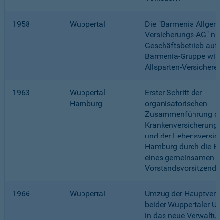
1958
Wuppertal
Die "Barmenia Allgem
Versicherungs-AG" ni
Geschäftsbetrieb auf.
Barmenia-Gruppe wir
Allsparten-Versicherer
1963
Wuppertal
Erster Schritt der
Hamburg
organisatorischen
Zusammenführung d
Krankenversicherung 
und der Lebensversic
Hamburg durch die Be
eines gemeinsamen
Vorstandsvorsitzende
1966
Wuppertal
Umzug der Hauptverw
beider Wuppertaler 
in das neue Verwalt