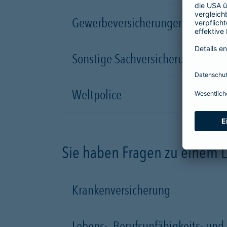
Gewerbeversicherungen
Sonstige Sachversicherung (z.B. 
Weltpolice
Sie haben Fragen zu einem L
Krankenversicherung
Lebens-, Berufsunfähigkeits- un