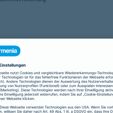
aftpflichtversicherung
herung
d Kinder-Invaliditäts-Sorglos-Schutz (KISS)