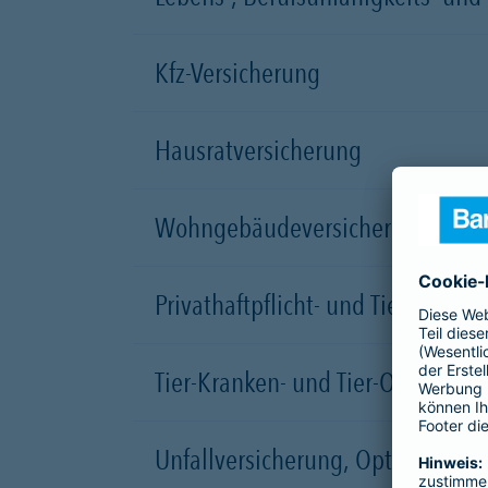
Kfz-Versicherung
Hausratversicherung
Wohngebäudeversicherung
Privathaftpflicht- und Tierhalterh
Tier-Kranken- und Tier-OP-Versic
Unfallversicherung, Opti5Rente un