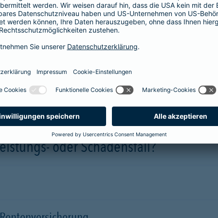
Fahrrad-/E-Bike-Versicherung)
eistungs- oder Schadensfall?
d Rentenversicherung