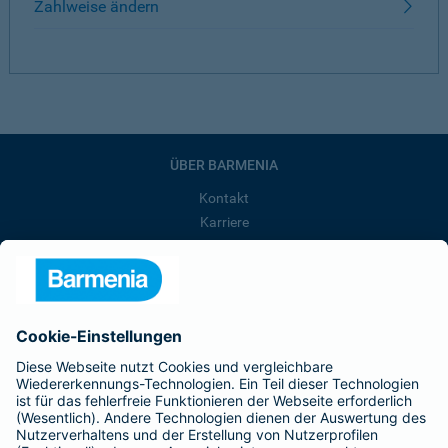
Zahlweise ändern
ÜBER BARMENIA
Kontakt
Karriere
Presse
Unternehmen
Anfahrt
Affiliate-Partner werden
Barmenia ist Teil der BarmeniaGothaer
BELIEBTE SEITEN
Kranken-Zusatzversicherung
Tierversicherungen