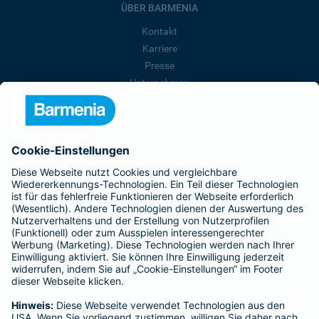
ÜBER BARMENIA
Kontakt
Karriere
Presse
Unternehmen
Anfahrt
Affiliate-Partner werden
Barmenia ist Teil der BarmeniaGothaer
BELIEBTE SEITEN
Kranken-Zusatzversicherung
Tierversicherungen
Haftpflichtversicherung
Hausratversicherung
SERVICE
Adresse ändern
Schaden melden